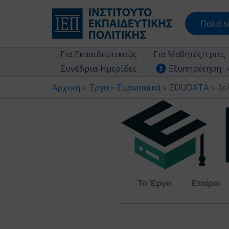
Μετάβαση
στο
Παλιό si
περιεχόμενο
Για Εκπαιδευτικούς
Για Μαθητές/τριες
Συνέδρια-Ημερίδες
Εξυπηρέτηση
Αρχική
Έργα
Ευρωπαϊκά
EDUDATA
Δε
Το Έργο
Εταίροι