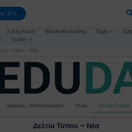
Α
te Ι.Ε.Π.
Για το Κοινό
Νέα/Ανακοινώσεις
Έργα
Δια
Το ΙΕΠ
λτία Τύπου – Νέα
Δράσεις – Αποτελέσματα
Υλικό
Δελτία Τύπου 
Δελτία Τύπου – Νέα