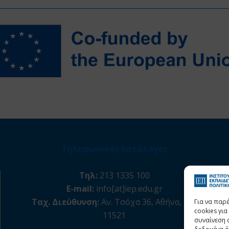
Τηλεφωνικός Κατάλογος
Τηλ:
213 1335 100
E-mail:
info[at]iep.edu.gr
Ταχ. Διεύθυνση:
Αν. Τσόχα 36, Αθήνα, Τ.Κ.
Για να παρ
cookies γι
11521
συναίνεση 