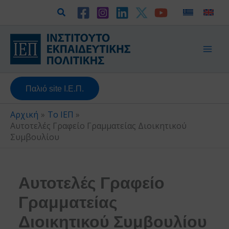
Μετάβαση
Αναζήτηση
στο
περιεχόμενο
Παλιό site Ι.Ε.Π.
Αρχική
Το ΙΕΠ
Αυτοτελές Γραφείο Γραμματείας Διοικητικού
Συμβουλίου
Αυτοτελές Γραφείο
Γραμματείας
Διοικητικού Συμβουλίου