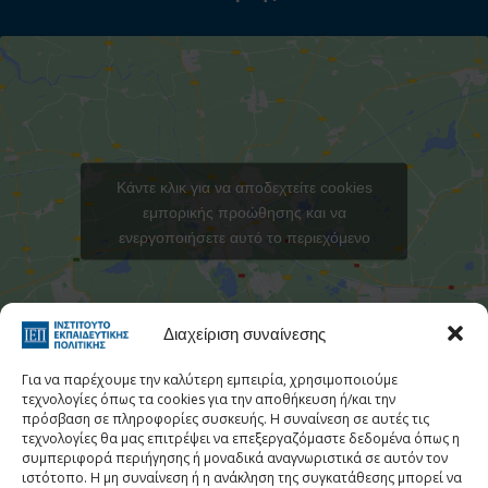
Κάντε κλικ για να αποδεχτείτε cookies
εμπορικής προώθησης και να
ενεργοποιήσετε αυτό το περιεχόμενο
Στατιστι
Διαχείριση συναίνεσης
Για να παρέχουμε την καλύτερη εμπειρία, χρησιμοποιούμε
τεχνολογίες όπως τα cookies για την αποθήκευση ή/και την
πρόσβαση σε πληροφορίες συσκευής. Η συναίνεση σε αυτές τις
τεχνολογίες θα μας επιτρέψει να επεξεργαζόμαστε δεδομένα όπως η
Τηλεφωνικός Κατάλογος
συμπεριφορά περιήγησης ή μοναδικά αναγνωριστικά σε αυτόν τον
ιστότοπο. Η μη συναίνεση ή η ανάκληση της συγκατάθεσης μπορεί να