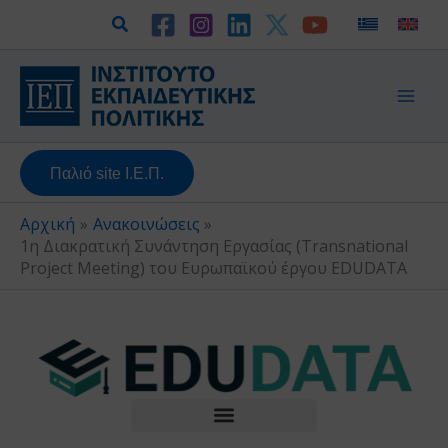
Μετάβαση
Αναζήτηση
στο
περιεχόμενο
Παλιό site Ι.Ε.Π.
Αρχική
Ανακοινώσεις
1η Διακρατική Συνάντηση Εργασίας (Transnational
Project Meeting) του Ευρωπαϊκού έργου EDUDATA