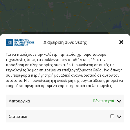
Στατιστι
Κάντε κλικ για να αποδεχτείτε cookies
Διαχείριση συναίνεσης
εμπορικής προώθησης και να
ενεργοποιήσετε αυτό το περιεχόμενο
Για να παρέχουμε την καλύτερη εμπειρία, χρησιμοποιούμε
τεχνολογίες όπως τα cookies για την αποθήκευση ή/και την
πρόσβαση σε πληροφορίες συσκευής. Η συναίνεση σε αυτές τις
τεχνολογίες θα μας επιτρέψει να επεξεργαζόμαστε δεδομένα όπως η
συμπεριφορά περιήγησης ή μοναδικά αναγνωριστικά σε αυτόν τον
ιστότοπο. Η μη συναίνεση ή η ανάκληση της συγκατάθεσης μπορεί να
επηρεάσει αρνητικά ορισμένα χαρακτηριστικά και λειτουργίες.
Λειτουργικά
Πάντα ενεργό
Τηλεφωνικός Κατάλογος
Στατιστικά
Τηλ:
213 1335 100
E-mail:
info[at]iep.edu.gr