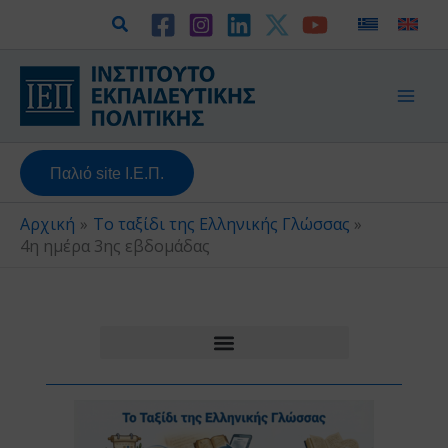
Μετάβαση
Αναζήτηση
στο
περιεχόμενο
Παλιό site Ι.Ε.Π.
Αρχική
Το ταξίδι της Ελληνικής Γλώσσας
4η ημέρα 3ης εβδομάδας