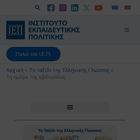
Μετάβαση
Αναζήτηση
στο
περιεχόμενο
Παλιό site Ι.Ε.Π.
Αρχική
Το ταξίδι της Ελληνικής Γλώσσας
1η ημέρα 1ης εβδομάδας