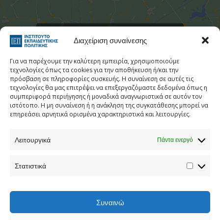
Στατιστι
Κάντε κλικ για να αποδεχτείτε cookies
Διαχείριση συναίνεσης
εμπορικής προώθησης και να
ενεργοποιήσετε αυτό το περιεχόμενο
Για να παρέχουμε την καλύτερη εμπειρία, χρησιμοποιούμε
τεχνολογίες όπως τα cookies για την αποθήκευση ή/και την
πρόσβαση σε πληροφορίες συσκευής. Η συναίνεση σε αυτές τις
τεχνολογίες θα μας επιτρέψει να επεξεργαζόμαστε δεδομένα όπως η
συμπεριφορά περιήγησης ή μοναδικά αναγνωριστικά σε αυτόν τον
ιστότοπο. Η μη συναίνεση ή η ανάκληση της συγκατάθεσης μπορεί να
επηρεάσει αρνητικά ορισμένα χαρακτηριστικά και λειτουργίες.
Λειτουργικά
Πάντα ενεργό
Τηλεφωνικός Κατάλογος
Στατιστικά
Τηλ:
213 1335 100
E-mail:
info[at]iep.edu.gr
Ταχ. Διεύθυνση:
Αν. Τσόχα 36, Αθήνα, Τ.Κ. 11521
Συναινώ