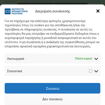
Στατιστι
Κάντε κλικ για να αποδεχτείτε cookies
Διαχείριση συναίνεσης
εμπορικής προώθησης και να
ενεργοποιήσετε αυτό το περιεχόμενο
Για να παρέχουμε την καλύτερη εμπειρία, χρησιμοποιούμε
τεχνολογίες όπως τα cookies για την αποθήκευση ή/και την
πρόσβαση σε πληροφορίες συσκευής. Η συναίνεση σε αυτές τις
τεχνολογίες θα μας επιτρέψει να επεξεργαζόμαστε δεδομένα όπως η
συμπεριφορά περιήγησης ή μοναδικά αναγνωριστικά σε αυτόν τον
ιστότοπο. Η μη συναίνεση ή η ανάκληση της συγκατάθεσης μπορεί να
επηρεάσει αρνητικά ορισμένα χαρακτηριστικά και λειτουργίες.
Λειτουργικά
Πάντα ενεργό
Τηλεφωνικός Κατάλογος
Στατιστικά
Τηλ:
213 1335 100
E-mail:
info[at]iep.edu.gr
Ταχ. Διεύθυνση:
Αν. Τσόχα 36, Αθήνα, Τ.Κ. 11521
Συναινώ
Δεν συναινώ
Προστασία προσωπικών δεδομένων