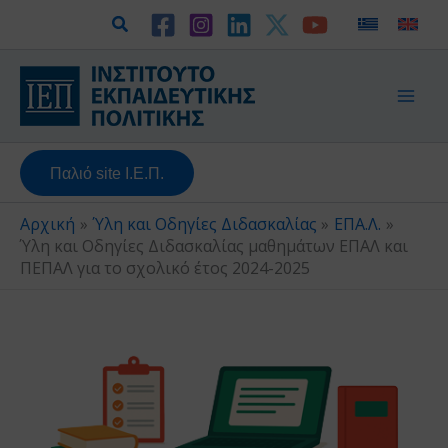
Μετάβαση
Αναζήτηση
στο
περιεχόμενο
Παλιό site Ι.Ε.Π.
Αρχική
Ύλη και Οδηγίες Διδασκαλίας
ΕΠΑ.Λ.
Ύλη και Οδηγίες Διδασκαλίας μαθημάτων ΕΠΑΛ και
ΠΕΠΑΛ για το σχολικό έτος 2024-2025