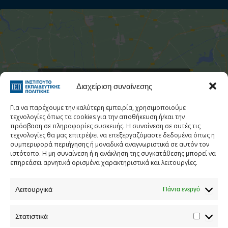
Στατιστι
Κάντε κλικ για να αποδεχτείτε cookies
Διαχείριση συναίνεσης
εμπορικής προώθησης και να
ενεργοποιήσετε αυτό το περιεχόμενο
Για να παρέχουμε την καλύτερη εμπειρία, χρησιμοποιούμε
τεχνολογίες όπως τα cookies για την αποθήκευση ή/και την
πρόσβαση σε πληροφορίες συσκευής. Η συναίνεση σε αυτές τις
τεχνολογίες θα μας επιτρέψει να επεξεργαζόμαστε δεδομένα όπως η
συμπεριφορά περιήγησης ή μοναδικά αναγνωριστικά σε αυτόν τον
ιστότοπο. Η μη συναίνεση ή η ανάκληση της συγκατάθεσης μπορεί να
επηρεάσει αρνητικά ορισμένα χαρακτηριστικά και λειτουργίες.
Λειτουργικά
Πάντα ενεργό
Τηλεφωνικός Κατάλογος
Στατιστικά
Τηλ:
213 1335 100