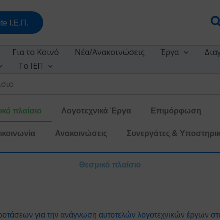
Α
te Ι.Ε.Π.
Για το Κοινό
Νέα/Ανακοινώσεις
Έργα
Δια
Το ΙΕΠ
ίσιο
ικό πλαίσιο
Λογοτεχνικά Έργα
Επιμόρφωση
ικοινωνία
Ανακοινώσεις
Συνεργάτες & Υποστηρικ
Θεσμικό πλαίσιο
ροτάσεων για την ανάγνωση αυτοτελών λογοτεχνικών έργων στο 