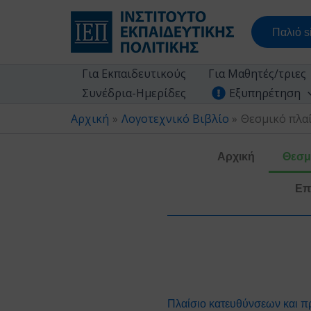
Μετάβαση
στο
Παλιό si
περιεχόμενο
Για Εκπαιδευτικούς
Για Μαθητές/τριες
Συνέδρια-Ημερίδες
Εξυπηρέτηση
Αρχική
Λογοτεχνικό Βιβλίο
Θεσμικό πλα
Αρχική
Θεσμ
Επ
Πλαίσιο κατευθύνσεων και π