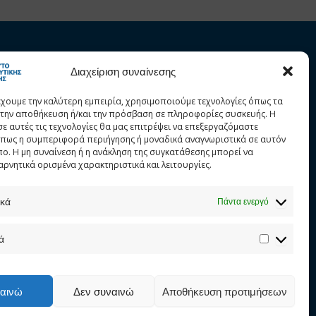
Στατιστικά
Προστασία προσωπικών δεδομένων
Διαχείριση συναίνεσης
έχουμε την καλύτερη εμπειρία, χρησιμοποιούμε τεχνολογίες όπως τα
α την αποθήκευση ή/και την πρόσβαση σε πληροφορίες συσκευής. Η
σε αυτές τις τεχνολογίες θα μας επιτρέψει να επεξεργαζόμαστε
πως η συμπεριφορά περιήγησης ή μοναδικά αναγνωριστικά σε αυτόν
πο. Η μη συναίνεση ή η ανάκληση της συγκατάθεσης μπορεί να
αρνητικά ορισμένα χαρακτηριστικά και λειτουργίες.
ικά
Πάντα ενεργό
ά
αινώ
Δεν συναινώ
Αποθήκευση προτιμήσεων