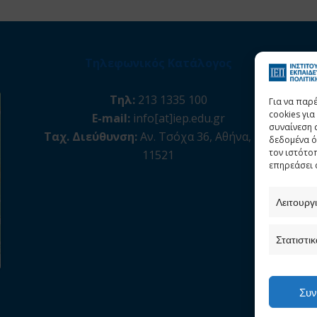
Τηλεφωνικός Κατάλογος
Τηλ:
213 1335 100
Για να παρ
cookies γι
E-mail:
info[at]iep.edu.gr
συναίνεση 
Ταχ. Διεύθυνση:
Αν. Τσόχα 36, Αθήνα, Τ.Κ.
δεδομένα ό
τον ιστότο
11521
επηρεάσει 
Λειτουργ
Στατιστικ
Συν