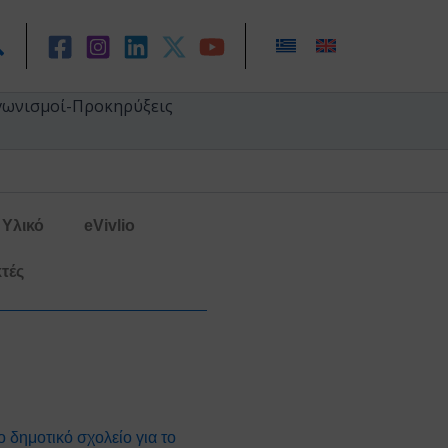
ναζήτηση
γωνισμοί-Προκηρύξεις
Υλικό
eVivlio
τές
δημοτικό σχολείο για το