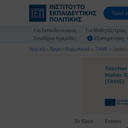
Μετάβαση
στο
Παλιό si
περιεχόμενο
Για Εκπαιδευτικούς
Για Μαθητές/τριες
Συνέδρια-Ημερίδες
Εξυπηρέτηση
Αρχική
Έργα
Ευρωπαϊκά
TAME
Δράσει
Το Έργο
Εταίροι