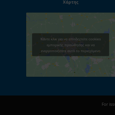
Χάρτης
Κάντε κλικ για να αποδεχτείτε cookies
εμπορικής προώθησης και να
ενεργοποιήσετε αυτό το περιεχόμενο
For is