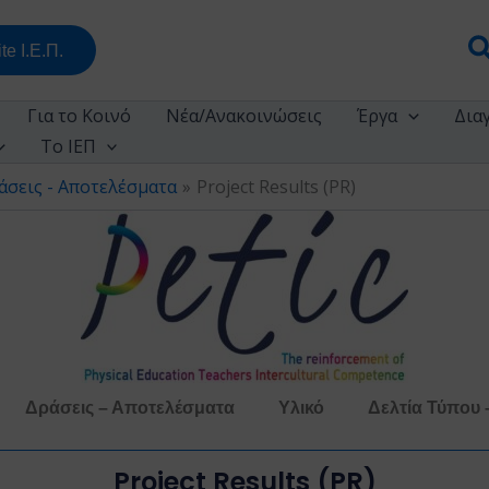
Α
te Ι.Ε.Π.
Για το Κοινό
Νέα/Ανακοινώσεις
Έργα
Δια
Το ΙΕΠ
ράσεις - Αποτελέσματα
Project Results (PR)
Δράσεις – Αποτελέσματα
Υλικό
Δελτία Τύπου 
Project Results (PR)