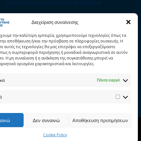
Προστασία προσωπικών δεδομένων
Στατιστικά
Διαχείριση συναίνεσης
έχουμε την καλύτερη εμπειρία, χρησιμοποιούμε τεχνολογίες όπως τα
α την αποθήκευση ή/και την πρόσβαση σε πληροφορίες συσκευής. Η
σε αυτές τις τεχνολογίες θα μας επιτρέψει να επεξεργαζόμαστε
πως η συμπεριφορά περιήγησης ή μοναδικά αναγνωριστικά σε αυτόν
πο. Η μη συναίνεση ή η ανάκληση της συγκατάθεσης μπορεί να
αρνητικά ορισμένα χαρακτηριστικά και λειτουργίες.
ικά
Πάντα ενεργό
ά
αινώ
Δεν συναινώ
Αποθήκευση προτιμήσεων
.edu.gr
Cookie Policy