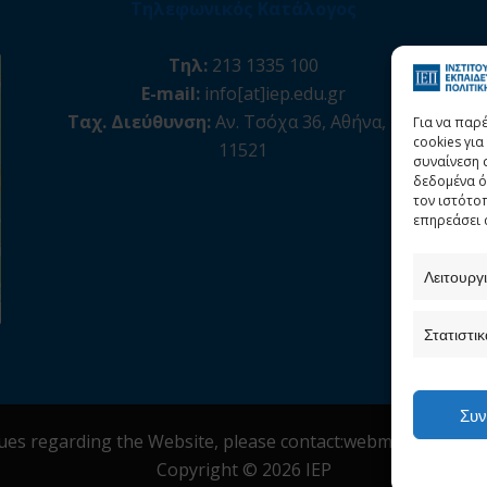
Τηλεφωνικός Κατάλογος
Τηλ:
213 1335 100
E-mail:
info[at]iep.edu.gr
Ταχ. Διεύθυνση:
Αν. Τσόχα 36, Αθήνα, Τ.Κ.
Για να παρ
cookies γι
11521
συναίνεση 
δεδομένα ό
τον ιστότο
επηρεάσει 
Λειτουργ
Στατιστικ
Συν
sues regarding the Website, please contact:webmaster[at]iep
Copyright © 2026 IEP