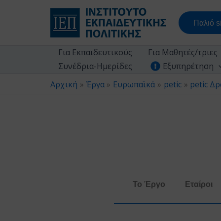
Μετάβαση
στο
Παλιό si
περιεχόμενο
Για Εκπαιδευτικούς
Για Μαθητές/τριες
Συνέδρια-Ημερίδες
Εξυπηρέτηση
Αρχική
Έργα
Ευρωπαϊκά
petic
petic Δ
Το Έργο
Εταίροι