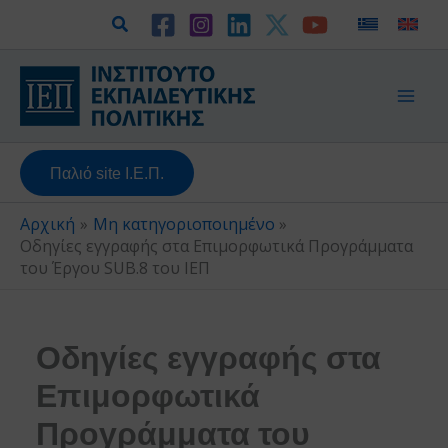
Μετάβαση
Αναζήτηση
στο
περιεχόμενο
Παλιό site Ι.Ε.Π.
Αρχική
Μη κατηγοριοποιημένο
Οδηγίες εγγραφής στα Επιμορφωτικά Προγράμματα
του Έργου SUB.8 του ΙΕΠ
Οδηγίες εγγραφής στα
Επιμορφωτικά
Προγράμματα του