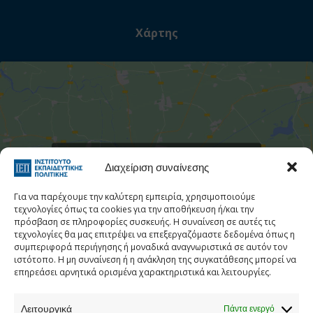
Χάρτης
Στατιστι
Κάντε κλικ για να αποδεχτείτε cookies
Διαχείριση συναίνεσης
εμπορικής προώθησης και να
ενεργοποιήσετε αυτό το περιεχόμενο
Για να παρέχουμε την καλύτερη εμπειρία, χρησιμοποιούμε
τεχνολογίες όπως τα cookies για την αποθήκευση ή/και την
πρόσβαση σε πληροφορίες συσκευής. Η συναίνεση σε αυτές τις
τεχνολογίες θα μας επιτρέψει να επεξεργαζόμαστε δεδομένα όπως η
συμπεριφορά περιήγησης ή μοναδικά αναγνωριστικά σε αυτόν τον
ιστότοπο. Η μη συναίνεση ή η ανάκληση της συγκατάθεσης μπορεί να
επηρεάσει αρνητικά ορισμένα χαρακτηριστικά και λειτουργίες.
Λειτουργικά
Πάντα ενεργό