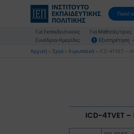
Μετάβαση
στο
Παλιό si
περιεχόμενο
Για Εκπαιδευτικούς
Για Μαθητές/τριες
Συνέδρια-Ημερίδες
Εξυπηρέτηση
Αρχική
Έργα
Ευρωπαϊκά
ICD-4TVET – In
ICD-4TVET – 