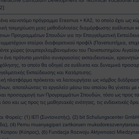
nteractive Curriculum Development for Technical Vocational Ed
2]
 ένα καινοτόμο πρόγραμμα Erasmus + KA2, το οποίο έχει ως κύ
ιρική τεκμηρίωση μιας μεθοδολογίας διαμόρφωσης ευέλικτων κ
νων Προγραμμάτων Σπουδών για την Επαγγελματική Εκπαίδευσ
υμμετέχουν εταίροι διαφορετικού προφίλ (Πανεπιστήμια, επιχε
πέντε χώρες (συμπεριλαμβανομένου του Πανεπιστημίου Αιγαίου
 ένα πρότυπο μοντέλο συνεργασίας εκπαιδευτικών, ερευνητώ
όλησης, το οποίο θα οδηγεί σε ευέλικτα και δυναμικά προσ
γελματικής Εκπαίδευσης και Κατάρτισης.
ική πλατφόρμα πρόκειται να λειτουργήσει ως κόμβος διάδραση
ένων, αποτελώντας το εργαλείο μέσω του οποίου θα γίνεται με
και προσαρμογή των Προγραμμάτων Σπουδών, τόσο ως προς τ
όσο και ως προς τις μαθησιακές ενότητες, τις ενδεικτικές δρα
ι Φορείς: (1) ΙΕΠ (Συντονιστής), (2) bit Schulungscenter GmbH
δα), (4) Pemu muanyagipari zartkoruen mukodoreszvenytarsasa
Κύπρου (Κύπρος), (6) Fundacja Rozwoju Aktywnosci Miedzynar