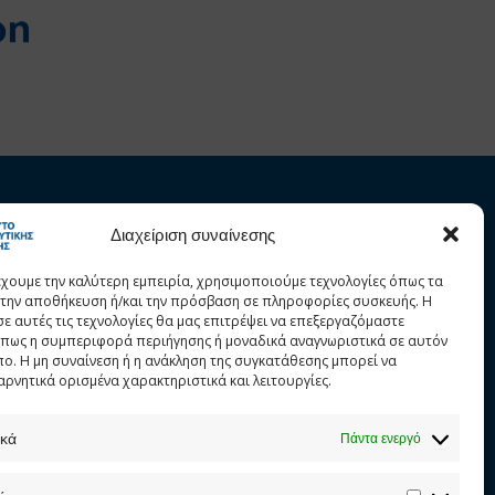
Στατιστικά
Προστασία προσωπικών δεδομένων
Διαχείριση συναίνεσης
έχουμε την καλύτερη εμπειρία, χρησιμοποιούμε τεχνολογίες όπως τα
α την αποθήκευση ή/και την πρόσβαση σε πληροφορίες συσκευής. Η
σε αυτές τις τεχνολογίες θα μας επιτρέψει να επεξεργαζόμαστε
πως η συμπεριφορά περιήγησης ή μοναδικά αναγνωριστικά σε αυτόν
πο. Η μη συναίνεση ή η ανάκληση της συγκατάθεσης μπορεί να
αρνητικά ορισμένα χαρακτηριστικά και λειτουργίες.
ικά
Πάντα ενεργό