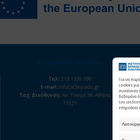
Τηλεφωνικός Κατάλογος
Τηλ:
213 1335 100
Για να παρ
cookies γι
E-mail:
info[at]iep.edu.gr
συναίνεση 
Ταχ. Διεύθυνση:
Αν. Τσόχα 36, Αθήνα, Τ.Κ.
δεδομένα ό
τον ιστότο
11521
επηρεάσει 
Λειτουργ