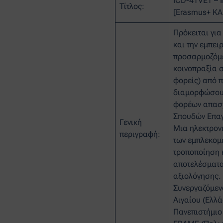
ICD-4TVET – I
Τίτλος:
[Erasmus+ KA
Πρόκειται για
και την εμπε
προσαρμοζόμε
κοινοπραξία σ
φορείς) από 
διαμορφώσουν
φορέων απασχ
Σπουδών Επαγ
Γενική
Μια ηλεκτρον
περιγραφή:
των εμπλεκομ
τροποποίηση 
αποτελέσματα 
αξιολόγησης.
Συνεργαζόμενο
Αιγαίου (Ελλά
Πανεπιστήμιο 