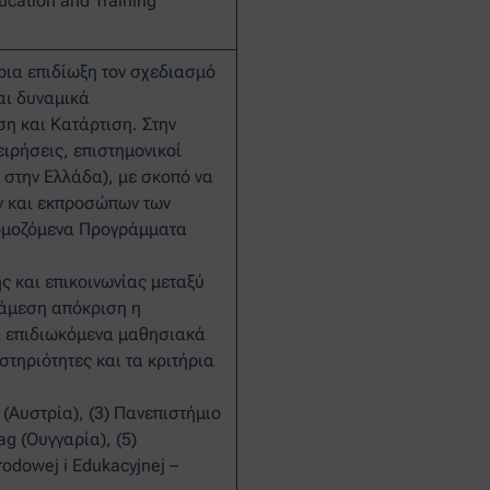
ucation and Training
ρια επιδίωξη τον σχεδιασμό
αι δυναμικά
η και Κατάρτιση. Στην
ιρήσεις, επιστημονικοί
 στην Ελλάδα), με σκοπό να
ν και εκπροσώπων των
αρμοζόμενα Προγράμματα
ς και επικοινωνίας μεταξύ
 άμεση απόκριση η
α επιδιωκόμενα μαθησιακά
στηριότητες και τα κριτήρια
 (Αυστρία), (3) Πανεπιστήμιο
g (Ουγγαρία), (5)
odowej i Edukacyjnej –