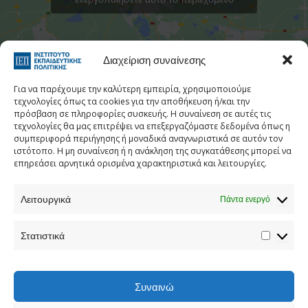
Στατιστι
Διαχείριση συναίνεσης
Για να παρέχουμε την καλύτερη εμπειρία, χρησιμοποιούμε
τεχνολογίες όπως τα cookies για την αποθήκευση ή/και την
πρόσβαση σε πληροφορίες συσκευής. Η συναίνεση σε αυτές τις
τεχνολογίες θα μας επιτρέψει να επεξεργαζόμαστε δεδομένα όπως η
Τηλεφωνικός Κατάλογος
συμπεριφορά περιήγησης ή μοναδικά αναγνωριστικά σε αυτόν τον
ιστότοπο. Η μη συναίνεση ή η ανάκληση της συγκατάθεσης μπορεί να
Τηλ:
213 1335 100
επηρεάσει αρνητικά ορισμένα χαρακτηριστικά και λειτουργίες.
E-mail:
info[at]iep.edu.gr
Λειτουργικά
Ταχ. Διεύθυνση:
Αν. Τσόχα 36, Αθήνα, Τ.Κ. 11521
Πάντα ενεργό
Στατιστικά
Προστασία προσωπικών δεδομένων
Συναινώ