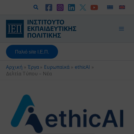
Μετάβαση
Αναζήτηση
στο
περιεχόμενο
Παλιό site Ι.Ε.Π.
Αρχική
Έργα
Ευρωπαϊκά
ethicAI
Δελτία Τύπου – Νέα