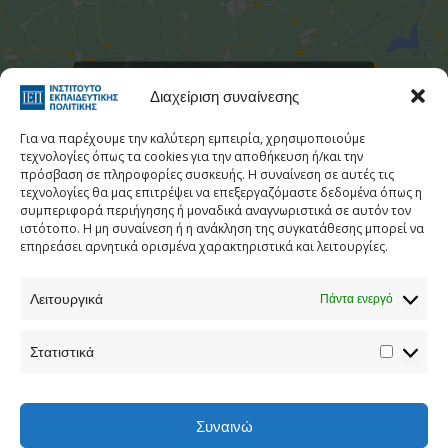
Στατιστι
Κάντε κλικ για να αποδεχτείτε cookies
Διαχείριση συναίνεσης
εμπορικής προώθησης και να
ενεργοποιήσετε αυτό το περιεχόμενο
Για να παρέχουμε την καλύτερη εμπειρία, χρησιμοποιούμε
τεχνολογίες όπως τα cookies για την αποθήκευση ή/και την
πρόσβαση σε πληροφορίες συσκευής. Η συναίνεση σε αυτές τις
τεχνολογίες θα μας επιτρέψει να επεξεργαζόμαστε δεδομένα όπως η
συμπεριφορά περιήγησης ή μοναδικά αναγνωριστικά σε αυτόν τον
ιστότοπο. Η μη συναίνεση ή η ανάκληση της συγκατάθεσης μπορεί να
επηρεάσει αρνητικά ορισμένα χαρακτηριστικά και λειτουργίες.
Λειτουργικά
Πάντα ενεργό
Τηλεφωνικός Κατάλογος
Στατιστικά
Τηλ:
213 1335 100
E-mail:
info[at]iep.edu.gr
Ταχ. Διεύθυνση:
Αν. Τσόχα 36, Αθήνα, Τ.Κ. 11521
Συναινώ