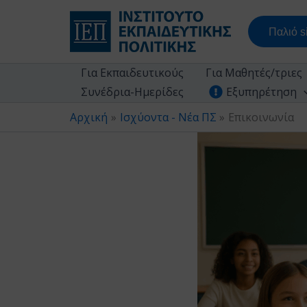
Μετάβαση
στο
Παλιό si
περιεχόμενο
Για Εκπαιδευτικούς
Για Μαθητές/τριες
Συνέδρια-Ημερίδες
Εξυπηρέτηση
Αρχική
Ισχύοντα - Νέα ΠΣ
Επικοινωνία