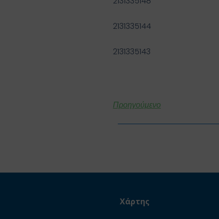
2131335148
2131335144
2131335143
Προηγούμενο
Χάρτης