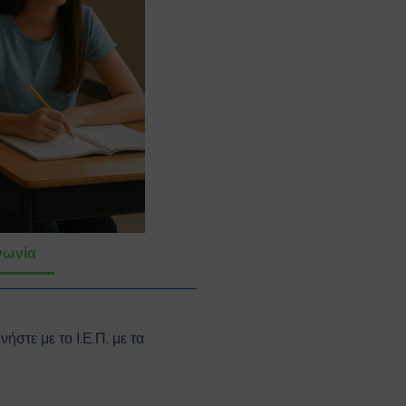
νωνία
ε με το Ι.Ε.Π. με τα