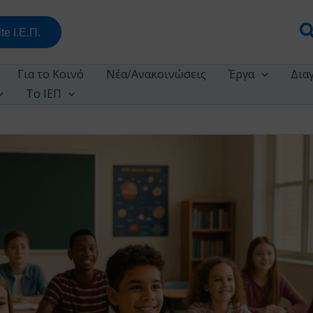
Α
te Ι.Ε.Π.
Για το Κοινό
Νέα/Ανακοινώσεις
Έργα
Δια
Το ΙΕΠ