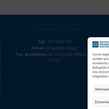
Τηλεφωνικός Κατάλογος
Τηλ:
213 1335 100
E-mail:
info[at]iep.edu.gr
Ταχ. Διεύθυνση:
Αν. Τσόχα 36, Αθήνα, Τ.Κ.
Για να παρ
cookies γι
11521
συναίνεση 
δεδομένα ό
τον ιστότο
επηρεάσει 
Λειτουργ
Στατιστικ