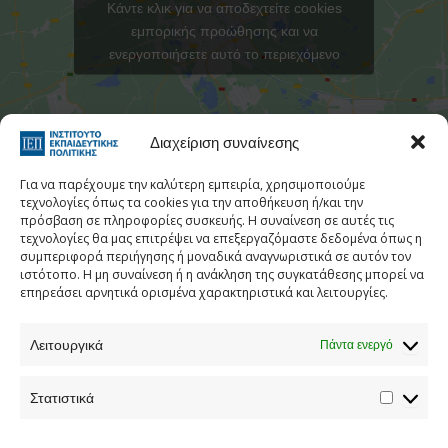
Κάντε κλικ για να αποδεχτείτε cookies
εμπορικής προώθησης και να
ενεργοποιήσετε αυτό το περιεχόμενο
Στατιστι
Διαχείριση συναίνεσης
Για να παρέχουμε την καλύτερη εμπειρία, χρησιμοποιούμε
τεχνολογίες όπως τα cookies για την αποθήκευση ή/και την
πρόσβαση σε πληροφορίες συσκευής. Η συναίνεση σε αυτές τις
τεχνολογίες θα μας επιτρέψει να επεξεργαζόμαστε δεδομένα όπως η
Τηλεφωνικός Κατάλογος
συμπεριφορά περιήγησης ή μοναδικά αναγνωριστικά σε αυτόν τον
ιστότοπο. Η μη συναίνεση ή η ανάκληση της συγκατάθεσης μπορεί να
Τηλ:
213 1335 100
επηρεάσει αρνητικά ορισμένα χαρακτηριστικά και λειτουργίες.
E-mail:
info[at]iep.edu.gr
Λειτουργικά
Ταχ. Διεύθυνση:
Αν. Τσόχα 36, Αθήνα, Τ.Κ. 11521
Πάντα ενεργό
Στατιστικά
Προστασία προσωπικών δεδομένων