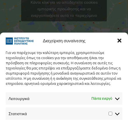
Κάντε κλικ για να αποδεχτείτε cookies
εμπορικής προώθησης και να
ενεργοποιήσετε αυτό το περιεχόμενο
Στατιστι
Διαχείριση συναίνεσης
Για να παρέχουμε την καλύτερη εμπειρία, χρησιμοποιούμε
τεχνολογίες όπως τα cookies για την αποθήκευση ή/και την
πρόσβαση σε πληροφορίες συσκευής. Η συναίνεση σε αυτές τις
τεχνολογίες θα μας επιτρέψει να επεξεργαζόμαστε δεδομένα όπως η
Τηλεφωνικός Κατάλογος
συμπεριφορά περιήγησης ή μοναδικά αναγνωριστικά σε αυτόν τον
ιστότοπο. Η μη συναίνεση ή η ανάκληση της συγκατάθεσης μπορεί να
Τηλ:
213 1335 100
επηρεάσει αρνητικά ορισμένα χαρακτηριστικά και λειτουργίες.
E-mail:
info[at]iep.edu.gr
Λειτουργικά
Ταχ. Διεύθυνση:
Αν. Τσόχα 36, Αθήνα, Τ.Κ. 11521
Πάντα ενεργό
Στατιστικά
Προστασία προσωπικών δεδομένων