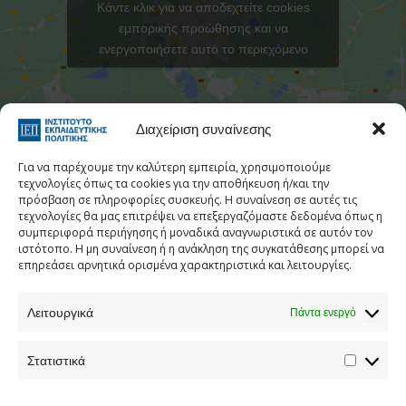
Κάντε κλικ για να αποδεχτείτε cookies
εμπορικής προώθησης και να
ενεργοποιήσετε αυτό το περιεχόμενο
Στατιστι
Διαχείριση συναίνεσης
Για να παρέχουμε την καλύτερη εμπειρία, χρησιμοποιούμε
τεχνολογίες όπως τα cookies για την αποθήκευση ή/και την
πρόσβαση σε πληροφορίες συσκευής. Η συναίνεση σε αυτές τις
τεχνολογίες θα μας επιτρέψει να επεξεργαζόμαστε δεδομένα όπως η
Τηλεφωνικός Κατάλογος
συμπεριφορά περιήγησης ή μοναδικά αναγνωριστικά σε αυτόν τον
ιστότοπο. Η μη συναίνεση ή η ανάκληση της συγκατάθεσης μπορεί να
Τηλ:
213 1335 100
επηρεάσει αρνητικά ορισμένα χαρακτηριστικά και λειτουργίες.
E-mail:
info[at]iep.edu.gr
Λειτουργικά
Ταχ. Διεύθυνση:
Αν. Τσόχα 36, Αθήνα, Τ.Κ. 11521
Πάντα ενεργό
Στατιστικά
Προστασία προσωπικών δεδομένων