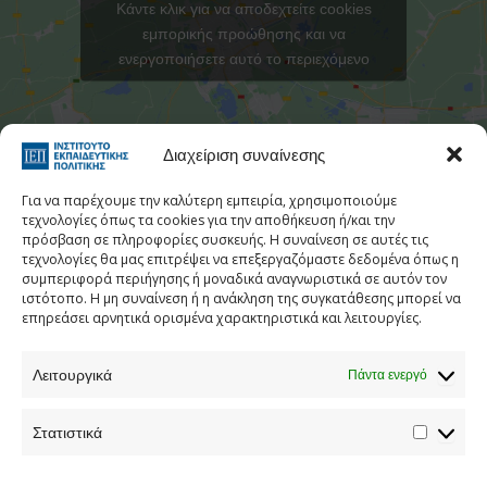
Κάντε κλικ για να αποδεχτείτε cookies
εμπορικής προώθησης και να
ενεργοποιήσετε αυτό το περιεχόμενο
Στατιστι
Διαχείριση συναίνεσης
Για να παρέχουμε την καλύτερη εμπειρία, χρησιμοποιούμε
τεχνολογίες όπως τα cookies για την αποθήκευση ή/και την
πρόσβαση σε πληροφορίες συσκευής. Η συναίνεση σε αυτές τις
τεχνολογίες θα μας επιτρέψει να επεξεργαζόμαστε δεδομένα όπως η
Τηλεφωνικός Κατάλογος
συμπεριφορά περιήγησης ή μοναδικά αναγνωριστικά σε αυτόν τον
ιστότοπο. Η μη συναίνεση ή η ανάκληση της συγκατάθεσης μπορεί να
Τηλ:
213 1335 100
επηρεάσει αρνητικά ορισμένα χαρακτηριστικά και λειτουργίες.
E-mail:
info[at]iep.edu.gr
Λειτουργικά
Ταχ. Διεύθυνση:
Αν. Τσόχα 36, Αθήνα, Τ.Κ. 11521
Πάντα ενεργό
Στατιστικά
Προστασία προσωπικών δεδομένων