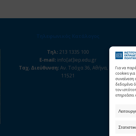
Τηλεφωνικός Κατάλογος
Τηλ:
213 1335 100
E-mail:
info[at]iep.edu.gr
Ταχ. Διεύθυνση:
Αν. Τσόχα 36, Αθήνα, Τ.Κ.
Για να παρ
cookies γι
11521
συναίνεση 
δεδομένα ό
τον ιστότο
επηρεάσει 
Λειτουργ
Στατιστικ