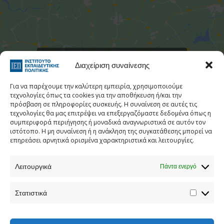
Στατιστι
Κάντε κλικ για να αποδεχτείτε cookies
Διαχείριση συναίνεσης
εμπορικής προώθησης και να
ενεργοποιήσετε αυτό το περιεχόμενο
Για να παρέχουμε την καλύτερη εμπειρία, χρησιμοποιούμε
τεχνολογίες όπως τα cookies για την αποθήκευση ή/και την
πρόσβαση σε πληροφορίες συσκευής. Η συναίνεση σε αυτές τις
τεχνολογίες θα μας επιτρέψει να επεξεργαζόμαστε δεδομένα όπως η
συμπεριφορά περιήγησης ή μοναδικά αναγνωριστικά σε αυτόν τον
ιστότοπο. Η μη συναίνεση ή η ανάκληση της συγκατάθεσης μπορεί να
επηρεάσει αρνητικά ορισμένα χαρακτηριστικά και λειτουργίες.
Λειτουργικά
Πάντα ενεργό
Τηλεφωνικός Κατάλογος
Στατιστικά
Τηλ:
213 1335 100
E-mail:
info[at]iep.edu.gr