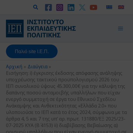
Μετάβαση
Αναζήτηση
στο
περιεχόμενο
Παλιό site Ι.Ε.Π.
Αρχική
Διαύγεια
Εισήγηση: i) έγκρισης έκδοσης απόφασης ανάληψης
υποχρέωσης τακτικού προϋπολογισμού 2026 του
ΙΕΠ συνολικού ύψους 45.300,00€ για την κάλυψη της
δαπάνης ποσού ανταμοιβής υπαλλήλων που είχαν
ενεργό συμμετοχή σε έργα του Εθνικού Σχεδίου
Ανάκαμψης και Ανθεκτικότητας «Ελλάδα 2.0» που
υλοποιούσε το ΙΕΠ κατά το έτος 2024, σύμφωνα με τα
άρθρα 4, 5 και 7 της υπ’ αρ. πρωτ. 131880/ΕΞ 2025/23-
07-2025 ΚΥΑ (Β΄ 4153) ii) διαβίβασης Βεβαίωσης α)
ορισμού υπαλλήλων που είχαν ενεργό συμμετοχή σε