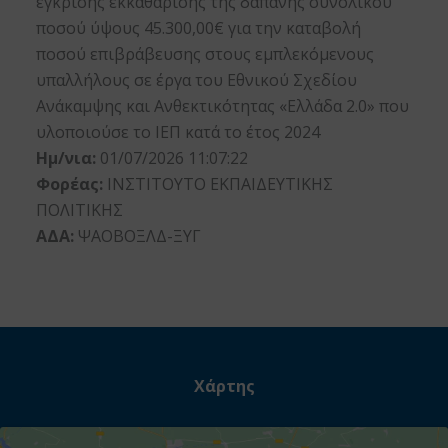
έγκρισης εκκαθάρισης της δαπάνης συνολικού
ποσού ύψους 45.300,00€ για την καταβολή
ποσού επιβράβευσης στους εμπλεκόμενους
υπαλλήλους σε έργα του Εθνικού Σχεδίου
Ανάκαμψης και Ανθεκτικότητας «Ελλάδα 2.0» που
υλοποιούσε το ΙΕΠ κατά το έτος 2024
Ημ/νια:
01/07/2026 11:07:22
Φορέας:
ΙΝΣΤΙΤΟΥΤΟ ΕΚΠΑΙΔΕΥΤΙΚΗΣ
ΠΟΛΙΤΙΚΗΣ
ΑΔΑ:
ΨΑΟΒΟΞΛΔ-ΞΥΓ
Χάρτης