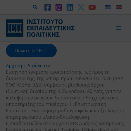
Μετάβαση
Αναζήτηση
στο
περιεχόμενο
Παλιό site Ι.Ε.Π.
Αρχική
Διαύγεια
Εισήγηση έγκρισης τροποποίησης, ως προς τη
διάρκεια της, της υπ’ αρ. πρωτ. 4859/03-03-2026 (ΑΔΑ:
9ΟΘΓΟΞΛΔ-9ΔΞ) σύμβασης μίσθωσης έργου
ιδιωτικού δικαίου της κ. Ζωγράφου Αθηνάς, για την
κάλυψη των αναγκών διοικητικής / διαχειριστικής
υποστήριξης του Υποέργου 1 «Επιστημονική
Εποπτεία – Εκπόνηση προδιαγραφών και αξιολόγηση
επιμορφωτικού υλικού-Επιμόρφωση
Εκπαιδευτικών» στο Έργο SUB.8 Δράσεις Κατάρτισης
Εκπαιδευτικών/Teacher Training Actions (Κωδικός