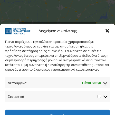
Στατιστι
Κάντε κλικ για να αποδεχτείτε cookies
Διαχείριση συναίνεσης
εμπορικής προώθησης και να
ενεργοποιήσετε αυτό το περιεχόμενο
Για να παρέχουμε την καλύτερη εμπειρία, χρησιμοποιούμε
τεχνολογίες όπως τα cookies για την αποθήκευση ή/και την
πρόσβαση σε πληροφορίες συσκευής. Η συναίνεση σε αυτές τις
τεχνολογίες θα μας επιτρέψει να επεξεργαζόμαστε δεδομένα όπως η
συμπεριφορά περιήγησης ή μοναδικά αναγνωριστικά σε αυτόν τον
ιστότοπο. Η μη συναίνεση ή η ανάκληση της συγκατάθεσης μπορεί να
επηρεάσει αρνητικά ορισμένα χαρακτηριστικά και λειτουργίες.
Λειτουργικά
Πάντα ενεργό
Τηλεφωνικός Κατάλογος
Στατιστικά
Τηλ:
213 1335 100
E-mail:
info[at]iep.edu.gr
Ταχ. Διεύθυνση:
Αν. Τσόχα 36, Αθήνα, Τ.Κ. 11521