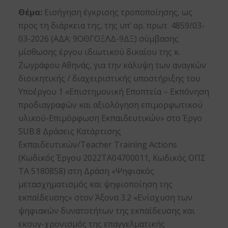
Θέμα:
Εισήγηση έγκρισης τροποποίησης, ως
προς τη διάρκεια της, της υπ’ αρ. πρωτ. 4859/03-
03-2026 (ΑΔΑ: 9ΟΘΓΟΞΛΔ-9ΔΞ) σύμβασης
μίσθωσης έργου ιδιωτικού δικαίου της κ.
Ζωγράφου Αθηνάς, για την κάλυψη των αναγκών
διοικητικής / διαχειριστικής υποστήριξης του
Υποέργου 1 «Επιστημονική Εποπτεία – Εκπόνηση
προδιαγραφών και αξιολόγηση επιμορφωτικού
υλικού-Επιμόρφωση Εκπαιδευτικών» στο Έργο
SUB.8 Δράσεις Κατάρτισης
Εκπαιδευτικών/Teacher Training Actions
(Κωδικός Έργου 2022ΤΑ04700011, Κωδικός ΟΠΣ
ΤΑ 5180858) στη Δράση «Ψηφιακός
μετασχηματισμός και ψηφιοποίηση της
εκπαίδευσης» στον Άξονα 3.2 «Ενίσχυση των
ψηφιακών δυνατοτήτων της εκπαίδευσης και
εκσυγ-χρονισμός της επαγγελματικής