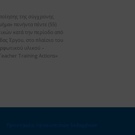
ποίησης της σύγχρονης
ήμα» πενήντα πέντε (55)
ικών κατά την περίοδο από
δας Έργου, στο πλαίσιο του
ορφωτικού υλικού –
eacher Training Actions»
Προστασία προσωπικών δεδομένων