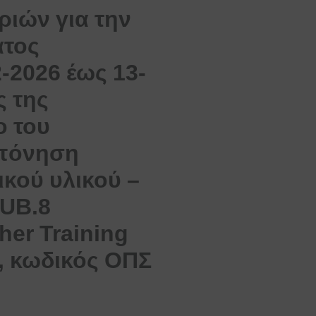
ριών για την
ατος
-2026 έως 13-
ς της
ο του
κπόνηση
κού υλικού –
SUB.8
her Training
, κωδικός ΟΠΣ