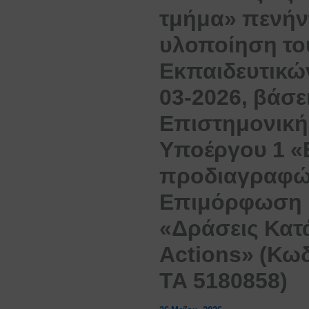
τμήμα» πενήντ
υλοποίηση το
Εκπαιδευτικών
03-2026, βάσε
Επιστημονική
Υποέργου 1 «
προδιαγραφών
Επιμόρφωση Ε
«Δράσεις Κατά
Actions» (Κω
ΤΑ 5180858)