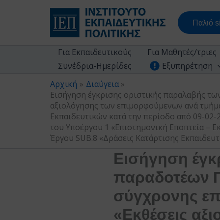
Μετάβαση
στο
Παλιό si
περιεχόμενο
Για Εκπαιδευτικούς
Για Μαθητές/τριες
Συνέδρια-Ημερίδες
Εξυπηρέτηση
Αρχική
Διαύγεια
Εισήγηση έγκρισης οριστικής παραλαβής των
αξιολόγησης των επιμορφούμενων ανά τμήμα
Εκπαιδευτικών κατά την περίοδο από 09-02-
του Υποέργου 1 «Επιστημονική Εποπτεία – 
Έργου SUB.8 «Δράσεις Κατάρτισης Εκπαιδευτ
Εισήγηση έγκ
παραδοτέων Π
σύγχρονης επ
«Εκθέσεις αξ