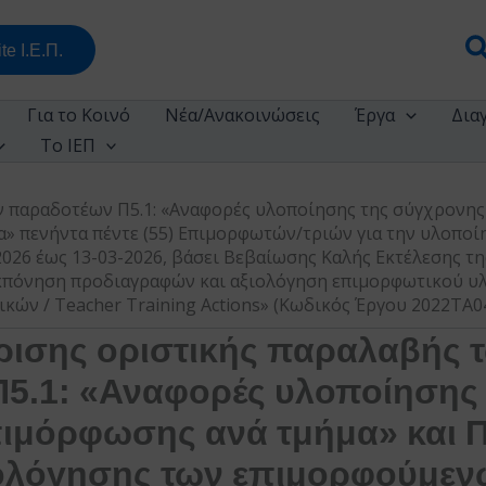
Α
te Ι.Ε.Π.
Για το Κοινό
Νέα/Ανακοινώσεις
Έργα
Δια
Το ΙΕΠ
 παραδοτέων Π5.1: «Αναφορές υλοποίησης της σύγχρονης 
» πενήντα πέντε (55) Επιμορφωτών/τριών για την υλοπο
2026 έως 13-03-2026, βάσει Βεβαίωσης Καλής Εκτέλεσης τ
Εκπόνηση προδιαγραφών και αξιολόγηση επιμορφωτικού υ
ικών / Teacher Training Actions» (Κωδικός Έργου 2022ΤΑ
ρισης οριστικής παραλαβής 
5.1: «Αναφορές υλοποίησης 
ιμόρφωσης ανά τμήμα» και Π
ιολόγησης των επιμορφούμεν