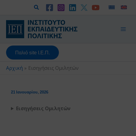
Μετάβαση
Αναζήτηση
στο
περιεχόμενο
Παλιό site Ι.Ε.Π.
Αρχική
Εισηγήσεις Ομιλητών
21 Ιανουαρίου, 2026
Εισηγήσεις Ομιλητών