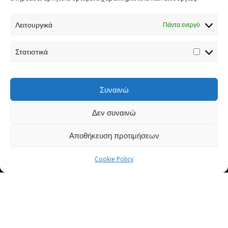
Λειτουργικά
Πάντα ενεργό
Τηλεφωνικός Κατάλογος
Στατιστικά
Τηλ:
213 1335 100
E-mail:
info[at]iep.edu.gr
Ταχ. Διεύθυνση:
Αν. Τσόχα 36, Αθήνα, Τ.Κ. 11521
Συναινώ
Δεν συναινώ
Προστασία προσωπικών δεδομένων
Αποθήκευση προτιμήσεων
Cookie Policy
For issues regarding the Website, please
contact:webmaster[at]iep.edu.gr
Copyright © 2026 IEP