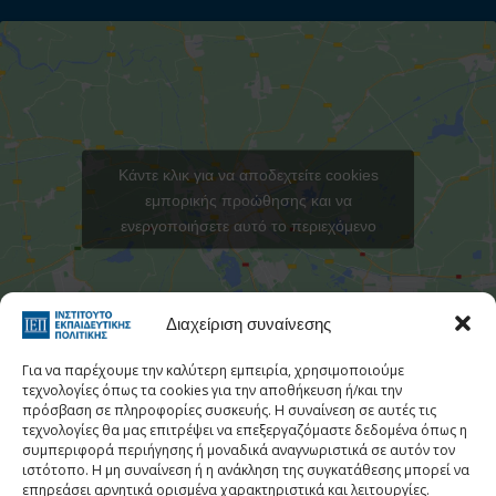
Κάντε κλικ για να αποδεχτείτε cookies
εμπορικής προώθησης και να
ενεργοποιήσετε αυτό το περιεχόμενο
Στατιστι
Διαχείριση συναίνεσης
Για να παρέχουμε την καλύτερη εμπειρία, χρησιμοποιούμε
τεχνολογίες όπως τα cookies για την αποθήκευση ή/και την
πρόσβαση σε πληροφορίες συσκευής. Η συναίνεση σε αυτές τις
τεχνολογίες θα μας επιτρέψει να επεξεργαζόμαστε δεδομένα όπως η
Τηλεφωνικός Κατάλογος
συμπεριφορά περιήγησης ή μοναδικά αναγνωριστικά σε αυτόν τον
ιστότοπο. Η μη συναίνεση ή η ανάκληση της συγκατάθεσης μπορεί να
Τηλ:
213 1335 100
επηρεάσει αρνητικά ορισμένα χαρακτηριστικά και λειτουργίες.