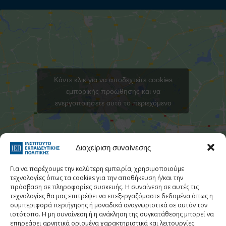
Κάντε κλικ για να αποδεχτείτε cookies
εμπορικής προώθησης και να
ενεργοποιήσετε αυτό το περιεχόμενο
Στατιστι
Διαχείριση συναίνεσης
Για να παρέχουμε την καλύτερη εμπειρία, χρησιμοποιούμε
τεχνολογίες όπως τα cookies για την αποθήκευση ή/και την
πρόσβαση σε πληροφορίες συσκευής. Η συναίνεση σε αυτές τις
τεχνολογίες θα μας επιτρέψει να επεξεργαζόμαστε δεδομένα όπως η
Τηλεφωνικός Κατάλογος
συμπεριφορά περιήγησης ή μοναδικά αναγνωριστικά σε αυτόν τον
ιστότοπο. Η μη συναίνεση ή η ανάκληση της συγκατάθεσης μπορεί να
Τηλ:
213 1335 100
επηρεάσει αρνητικά ορισμένα χαρακτηριστικά και λειτουργίες.