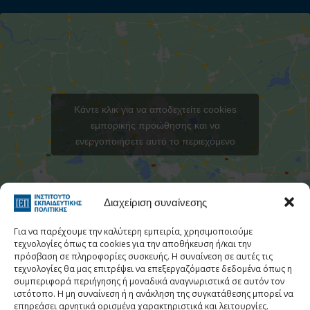
Κάντε κλικ για να αποδεχτείτε cookies
εμπορικής προώθησης και να
ενεργοποιήσετε αυτό το περιεχόμενο
Στατιστι
Διαχείριση συναίνεσης
Για να παρέχουμε την καλύτερη εμπειρία, χρησιμοποιούμε
τεχνολογίες όπως τα cookies για την αποθήκευση ή/και την
πρόσβαση σε πληροφορίες συσκευής. Η συναίνεση σε αυτές τις
τεχνολογίες θα μας επιτρέψει να επεξεργαζόμαστε δεδομένα όπως η
Τηλεφωνικός Κατάλογος
συμπεριφορά περιήγησης ή μοναδικά αναγνωριστικά σε αυτόν τον
ιστότοπο. Η μη συναίνεση ή η ανάκληση της συγκατάθεσης μπορεί να
Τηλ:
213 1335 100
επηρεάσει αρνητικά ορισμένα χαρακτηριστικά και λειτουργίες.