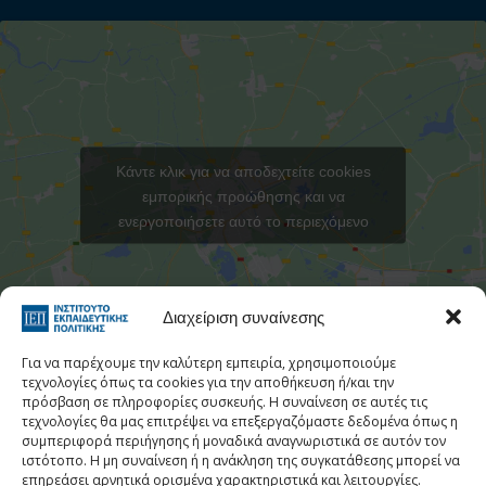
Κάντε κλικ για να αποδεχτείτε cookies
εμπορικής προώθησης και να
ενεργοποιήσετε αυτό το περιεχόμενο
Στατιστι
Διαχείριση συναίνεσης
Για να παρέχουμε την καλύτερη εμπειρία, χρησιμοποιούμε
τεχνολογίες όπως τα cookies για την αποθήκευση ή/και την
πρόσβαση σε πληροφορίες συσκευής. Η συναίνεση σε αυτές τις
τεχνολογίες θα μας επιτρέψει να επεξεργαζόμαστε δεδομένα όπως η
Τηλεφωνικός Κατάλογος
συμπεριφορά περιήγησης ή μοναδικά αναγνωριστικά σε αυτόν τον
ιστότοπο. Η μη συναίνεση ή η ανάκληση της συγκατάθεσης μπορεί να
Τηλ:
213 1335 100
επηρεάσει αρνητικά ορισμένα χαρακτηριστικά και λειτουργίες.