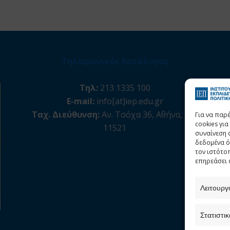
Τηλεφωνικός Κατάλογος
Τηλ:
213 1335 100
E-mail:
info[at]iep.edu.gr
Ταχ. Διεύθυνση:
Αν. Τσόχα 36, Αθήνα, Τ.Κ.
Για να παρ
cookies γι
11521
συναίνεση 
δεδομένα ό
τον ιστότο
επηρεάσει 
Λειτουργ
Στατιστικ