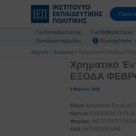
Μετάβαση
στο
Παλιό si
περιεχόμενο
Για Εκπαιδευτικούς
Για Μαθητές/τριες
Συνέδρια-Ημερίδες
Εξυπηρέτηση
Αρχική
Διαύγεια
Χρηματικό Ένταλμα Πλη
Χρηματικό Έν
ΕΞΟΔΑ ΦΕΒΡΟ
2 Μαρτίου, 2026
Θέμα:
Χρηματικό Ένταλμα Π
Ημ/νια:
02/03/2026 13:10:34
Φορέας:
ΙΝΣΤΙΤΟΥΤΟ ΕΚΠΑ
ΑΔΑ:
9ΨΤΡΟΞΛΔ-5ΛΦ