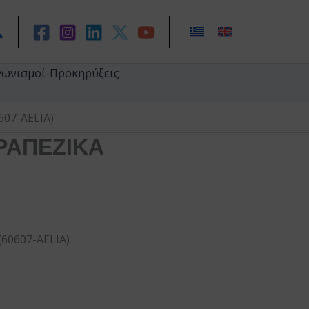
ναζήτηση
γωνισμοί-Προκηρύξεις
607-AELIA)
ΤΡΑΠΕΖΙΚΑ
60607-AELIA)