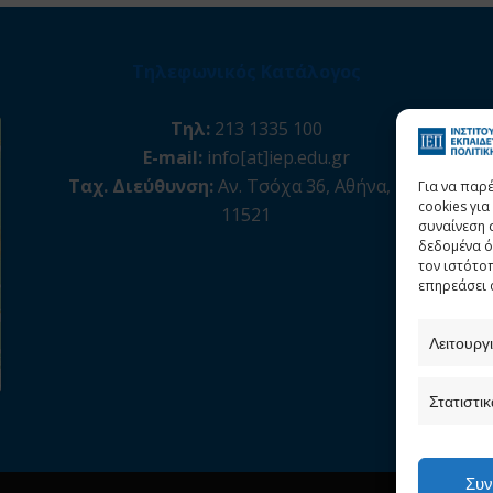
Τηλεφωνικός Κατάλογος
Τηλ:
213 1335 100
E-mail:
info[at]iep.edu.gr
Ταχ. Διεύθυνση:
Αν. Τσόχα 36, Αθήνα, Τ.Κ.
Για να παρ
cookies γι
11521
συναίνεση 
δεδομένα ό
τον ιστότο
επηρεάσει 
Λειτουργ
Στατιστικ
Συν