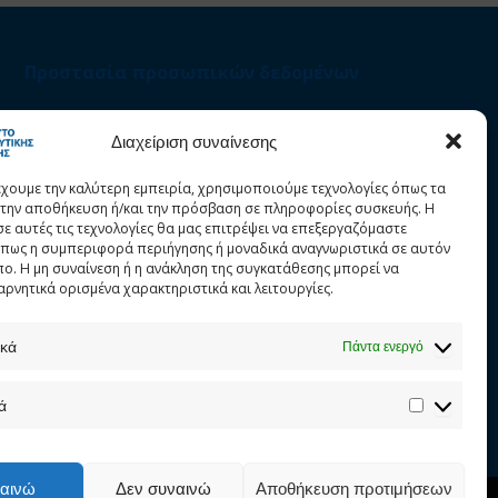
Προστασία προσωπικών δεδομένων
Στατιστικά
Διαχείριση συναίνεσης
έχουμε την καλύτερη εμπειρία, χρησιμοποιούμε τεχνολογίες όπως τα
α την αποθήκευση ή/και την πρόσβαση σε πληροφορίες συσκευής. Η
σε αυτές τις τεχνολογίες θα μας επιτρέψει να επεξεργαζόμαστε
πως η συμπεριφορά περιήγησης ή μοναδικά αναγνωριστικά σε αυτόν
πο. Η μη συναίνεση ή η ανάκληση της συγκατάθεσης μπορεί να
αρνητικά ορισμένα χαρακτηριστικά και λειτουργίες.
ικά
Πάντα ενεργό
ά
αινώ
Δεν συναινώ
Αποθήκευση προτιμήσεων