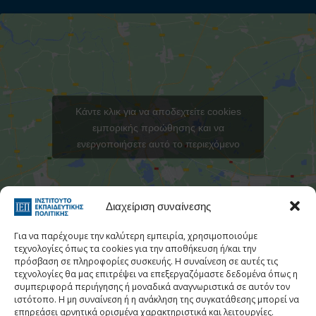
Κάντε κλικ για να αποδεχτείτε cookies
εμπορικής προώθησης και να
ενεργοποιήσετε αυτό το περιεχόμενο
Στατιστι
Διαχείριση συναίνεσης
Για να παρέχουμε την καλύτερη εμπειρία, χρησιμοποιούμε
τεχνολογίες όπως τα cookies για την αποθήκευση ή/και την
πρόσβαση σε πληροφορίες συσκευής. Η συναίνεση σε αυτές τις
τεχνολογίες θα μας επιτρέψει να επεξεργαζόμαστε δεδομένα όπως η
Τηλεφωνικός Κατάλογος
συμπεριφορά περιήγησης ή μοναδικά αναγνωριστικά σε αυτόν τον
ιστότοπο. Η μη συναίνεση ή η ανάκληση της συγκατάθεσης μπορεί να
Τηλ:
213 1335 100
επηρεάσει αρνητικά ορισμένα χαρακτηριστικά και λειτουργίες.