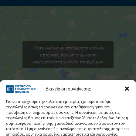
Κάντε κλικ για να αποδεχτείτε cookies
εμπορικής προώθησης και να
ενεργοποιήσετε αυτό το περιεχόμενο
Στατιστι
Διαχείριση συναίνεσης
Για να παρέχουμε την καλύτερη εμπειρία, χρησιμοποιούμε
τεχνολογίες όπως τα cookies για την αποθήκευση ή/και την
πρόσβαση σε πληροφορίες συσκευής. Η συναίνεση σε αυτές τις
τεχνολογίες θα μας επιτρέψει να επεξεργαζόμαστε δεδομένα όπως η
Τηλεφωνικός Κατάλογος
συμπεριφορά περιήγησης ή μοναδικά αναγνωριστικά σε αυτόν τον
ιστότοπο. Η μη συναίνεση ή η ανάκληση της συγκατάθεσης μπορεί να
Τηλ:
213 1335 100
επηρεάσει αρνητικά ορισμένα χαρακτηριστικά και λειτουργίες.