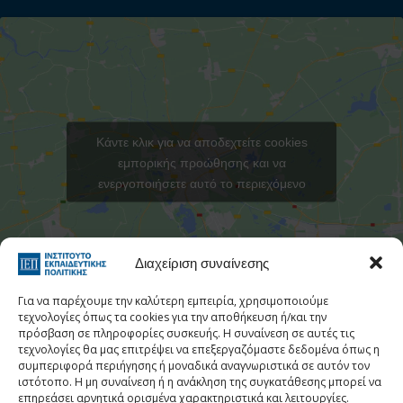
Κάντε κλικ για να αποδεχτείτε cookies
εμπορικής προώθησης και να
ενεργοποιήσετε αυτό το περιεχόμενο
Στατιστι
Διαχείριση συναίνεσης
Για να παρέχουμε την καλύτερη εμπειρία, χρησιμοποιούμε
τεχνολογίες όπως τα cookies για την αποθήκευση ή/και την
πρόσβαση σε πληροφορίες συσκευής. Η συναίνεση σε αυτές τις
τεχνολογίες θα μας επιτρέψει να επεξεργαζόμαστε δεδομένα όπως η
Τηλεφωνικός Κατάλογος
συμπεριφορά περιήγησης ή μοναδικά αναγνωριστικά σε αυτόν τον
ιστότοπο. Η μη συναίνεση ή η ανάκληση της συγκατάθεσης μπορεί να
Τηλ:
213 1335 100
επηρεάσει αρνητικά ορισμένα χαρακτηριστικά και λειτουργίες.