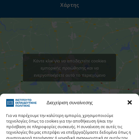
Χάρτης
Κάντε κλικ για να αποδεχτείτε cookies
εμπορικής προώθησης και να
ενεργοποιήσετε αυτό το περιεχόμενο
Στατιστι
Διαχείριση συναίνεσης
Για να παρέχουμε την καλύτερη εμπειρία, χρησιμοποιούμε
τεχνολογίες όπως τα cookies για την αποθήκευση ή/και την
πρόσβαση σε πληροφορίες συσκευής. Η συναίνεση σε αυτές τις
τεχνολογίες θα μας επιτρέψει να επεξεργαζόμαστε δεδομένα όπως η
Τηλεφωνικός Κατάλογος
συμπεριφορά περιήγησης ή μοναδικά αναγνωριστικά σε αυτόν τον