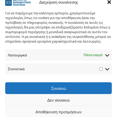
Διαχείριση συναίνεσης
εμπορικής προώθησης και να
ενεργοποιήσετε αυτό το περιεχόμενο
Για να παρέχουμε την καλύτερη εμπειρία, χρησιμοποιούμε
τεχνολογίες όπως τα cookies για την αποθήκευση ή/και την
πρόσβαση σε πληροφορίες συσκευής. Η συναίνεση σε αυτές τις
τεχνολογίες θα μας επιτρέψει να επεξεργαζόμαστε δεδομένα όπως η
συμπεριφορά περιήγησης ή μοναδικά αναγνωριστικά σε αυτόν τον
ιστότοπο. Η μη συναίνεση ή η ανάκληση της συγκατάθεσης μπορεί να
επηρεάσει αρνητικά ορισμένα χαρακτηριστικά και λειτουργίες.
Λειτουργικά
Πάντα ενεργό
Τηλεφωνικός Κατάλογος
Στατιστικά
Τηλ:
213 1335 100
E-mail:
info[at]iep.edu.gr
Ταχ. Διεύθυνση:
Αν. Τσόχα 36, Αθήνα, Τ.Κ. 11521
Συναινώ
Δεν συναινώ
Προστασία προσωπικών δεδομένων
Αποθήκευση προτιμήσεων