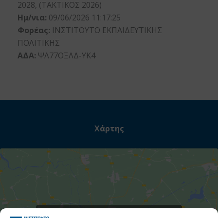
2028, (ΤΑΚΤΙΚΟΣ 2026)
Ημ/νια:
09/06/2026 11:17:25
Φορέας:
ΙΝΣΤΙΤΟΥΤΟ ΕΚΠΑΙΔΕΥΤΙΚΗΣ
ΠΟΛΙΤΙΚΗΣ
ΑΔΑ:
ΨΛ77ΟΞΛΔ-ΥΚ4
Χάρτης
Στατιστι
Κάντε κλικ για να αποδεχτείτε cookies