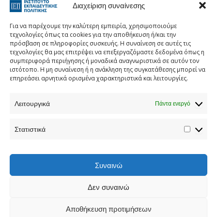
Διαχείριση συναίνεσης
Για να παρέχουμε την καλύτερη εμπειρία, χρησιμοποιούμε
τεχνολογίες όπως τα cookies για την αποθήκευση ή/και την
πρόσβαση σε πληροφορίες συσκευής. Η συναίνεση σε αυτές τις
τεχνολογίες θα μας επιτρέψει να επεξεργαζόμαστε δεδομένα όπως η
Τηλεφωνικός Κατάλογος
συμπεριφορά περιήγησης ή μοναδικά αναγνωριστικά σε αυτόν τον
ιστότοπο. Η μη συναίνεση ή η ανάκληση της συγκατάθεσης μπορεί να
Τηλ:
213 1335 100
επηρεάσει αρνητικά ορισμένα χαρακτηριστικά και λειτουργίες.
E-mail:
info[at]iep.edu.gr
Λειτουργικά
Ταχ. Διεύθυνση:
Αν. Τσόχα 36, Αθήνα, Τ.Κ. 11521
Πάντα ενεργό
Στατιστικά
Προστασία προσωπικών δεδομένων
Συναινώ
Δεν συναινώ
For issues regarding the Website, please
Αποθήκευση προτιμήσεων
contact:webmaster[at]iep.edu.gr