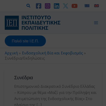
Μετάβαση
Αναζήτηση
στο
περιεχόμενο
Παλιό site Ι.Ε.Π.
Αρχική
Ενδοσχολική Βία και Εκφοβισμός
Συνέδρια/Εκδηλώσεις
Συνέδρια
Επιστημονικό Διακρατικό Συνέδριο Ελλάδας
– Κύπρου με θέμα «Μαζί για την Πρόληψη και
Αντιμετώπιση της Ενδοσχολικής Βίας» Στο
πλαίσιο της […]