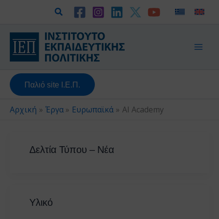
Μετάβαση
Αναζήτηση
στο
περιεχόμενο
Παλιό site Ι.Ε.Π.
Αρχική
Έργα
Ευρωπαϊκά
AI Academy
Δελτία Τύπου – Νέα
Υλικό