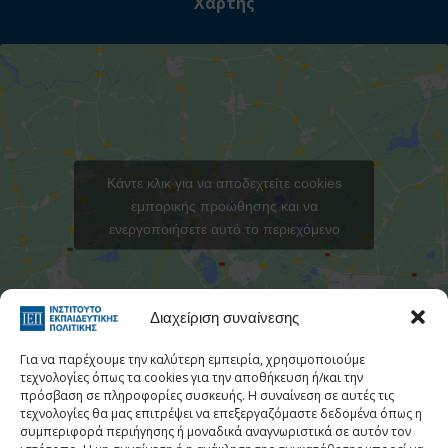
Χάρτης
Κάντε κλικ για να αποδεχτείτε cookies
εμπορικής προώθησης και να
ενεργοποιήσετε αυτό το περιεχόμενο
Στατιστι
Διαχείριση συναίνεσης
Για να παρέχουμε την καλύτερη εμπειρία, χρησιμοποιούμε
τεχνολογίες όπως τα cookies για την αποθήκευση ή/και την
πρόσβαση σε πληροφορίες συσκευής. Η συναίνεση σε αυτές τις
τεχνολογίες θα μας επιτρέψει να επεξεργαζόμαστε δεδομένα όπως η
Τηλεφωνικός Κατάλογος
συμπεριφορά περιήγησης ή μοναδικά αναγνωριστικά σε αυτόν τον