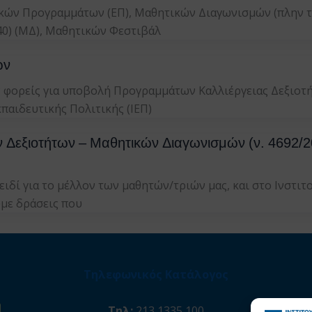
κών Προγραμμάτων (ΕΠ), Μαθητικών Διαγωνισμών (πλην τ
 40) (ΜΔ), Μαθητικών Φεστιβάλ
ων
 φορείς για υποβολή Προγραμμάτων Καλλιέργειας Δεξιοτή
κπαιδευτικής Πολιτικής (ΙΕΠ)
 Δεξιοτήτων – Μαθητικών Διαγωνισμών (ν. 4692/2
ειδί για το μέλλον των μαθητών/τριών μας, και στο Ινστι
υμε δράσεις που
Τηλεφωνικός Κατάλογος
Τηλ:
213 1335 100