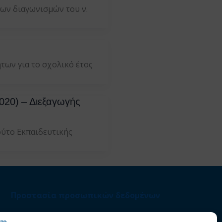
ων διαγωνισμών του ν.
των για το σχολικό έτος
020) – Διεξαγωγής
τούτο Εκπαιδευτικής
Προστασία προσωπικών δεδομένων
Στατιστικά