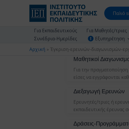
Μετάβαση
στο
Παλιό si
περιεχόμενο
Για Εκπαιδευτικούς
Για Μαθητές/τριες
Συνέδρια-Ημερίδες
Εξυπηρέτηση
Αρχική
Έγκριση-ερευνών-διαγωνισμών-ερ
Μαθητικοί Διαγωνισμο
Για την πραγματοποίηση
είσες να εγγράφονται κα
Διεξαγωγή Ερευνών
Ερευνητές/τριες ή ερευ
εκπαιδευτικής έρευνας 
Δράσεις-Προγράμματ