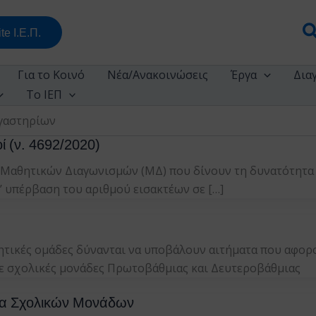
Α
te Ι.Ε.Π.
Για το Κοινό
Νέα/Ανακοινώσεις
Έργα
Δια
Το ΙΕΠ
γαστηρίων
ί (ν. 4692/2020)
 Μαθητικών Διαγωνισμών (ΜΔ) που δίνουν τη δυνατότητα 
θ’ υπέρβαση του αριθμού εισακτέων σε […]
νητικές ομάδες δύνανται να υποβάλουν αιτήματα που αφορ
σε σχολικές μονάδες Πρωτοβάθμιας και Δευτεροβάθμιας
α Σχολικών Μονάδων