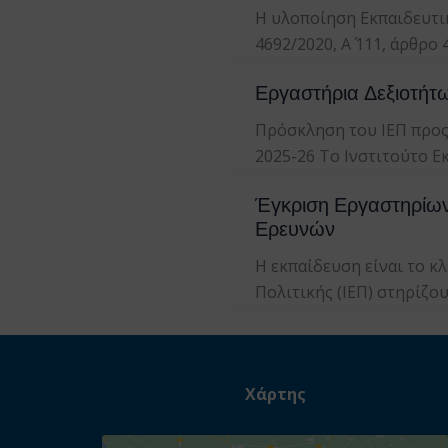
Η υλοποίηση Εκπαιδευτι
4692/2020, Α΄ 111, άρθρο
Εργαστήρια Δεξιοτήτ
Πρόσκληση του ΙΕΠ προς
2025-26 Το Ινστιτούτο Ε
Έγκριση Εργαστηρίων
Ερευνών
Η εκπαίδευση είναι το κλ
Πολιτικής (ΙΕΠ) στηρίζο
Χάρτης