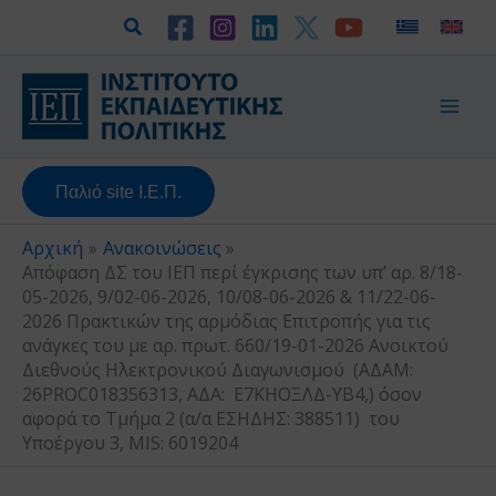
Μετάβαση
Αναζήτηση
στο
περιεχόμενο
Παλιό site Ι.Ε.Π.
Αρχική
Ανακοινώσεις
Απόφαση ΔΣ του ΙΕΠ περί έγκρισης των υπ’ αρ. 8/18-
05-2026, 9/02-06-2026, 10/08-06-2026 & 11/22-06-
2026 Πρακτικών της αρμόδιας Επιτροπής για τις
ανάγκες του με αρ. πρωτ. 660/19-01-2026 Ανοικτού
Διεθνούς Ηλεκτρονικού Διαγωνισμού (ΑΔΑΜ:
26PROC018356313, ΑΔΑ: Ε7ΚΗΟΞΛΔ-ΥΒ4,) όσον
αφορά τo Tμήμα 2 (α/α ΕΣΗΔΗΣ: 388511) του
Υποέργου 3, MIS: 6019204