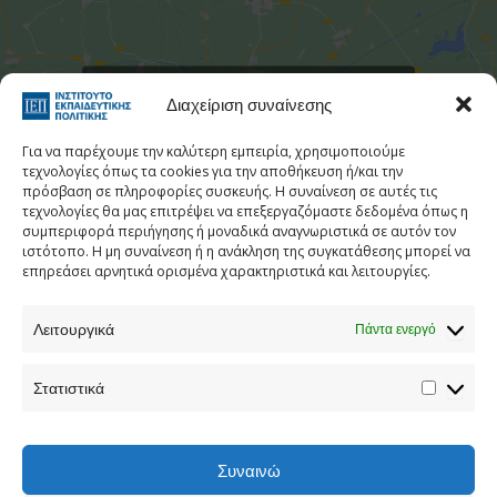
Στατιστι
Κάντε κλικ για να αποδεχτείτε cookies
Διαχείριση συναίνεσης
εμπορικής προώθησης και να
ενεργοποιήσετε αυτό το περιεχόμενο
Για να παρέχουμε την καλύτερη εμπειρία, χρησιμοποιούμε
τεχνολογίες όπως τα cookies για την αποθήκευση ή/και την
πρόσβαση σε πληροφορίες συσκευής. Η συναίνεση σε αυτές τις
τεχνολογίες θα μας επιτρέψει να επεξεργαζόμαστε δεδομένα όπως η
συμπεριφορά περιήγησης ή μοναδικά αναγνωριστικά σε αυτόν τον
ιστότοπο. Η μη συναίνεση ή η ανάκληση της συγκατάθεσης μπορεί να
επηρεάσει αρνητικά ορισμένα χαρακτηριστικά και λειτουργίες.
Λειτουργικά
Πάντα ενεργό
Τηλεφωνικός Κατάλογος
Στατιστικά
Τηλ:
213 1335 100
E-mail:
info[at]iep.edu.gr
Ταχ. Διεύθυνση:
Αν. Τσόχα 36, Αθήνα, Τ.Κ. 11521
Συναινώ