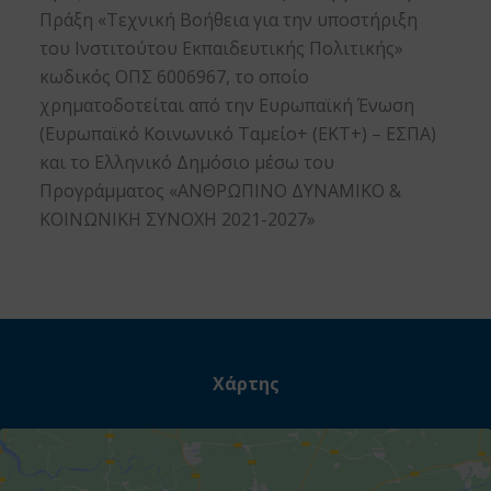
Πράξη «Τεχνική Βοήθεια για την υποστήριξη
του Ινστιτούτου Εκπαιδευτικής Πολιτικής»
κωδικός ΟΠΣ 6006967, το οποίο
χρηματοδοτείται από την Ευρωπαϊκή Ένωση
(Ευρωπαϊκό Κοινωνικό Ταμείο+ (ΕΚΤ+) – ΕΣΠΑ)
και το Ελληνικό Δημόσιο μέσω του
Προγράμματος «ΑΝΘΡΩΠΙΝΟ ΔΥΝΑΜΙΚΟ &
ΚΟΙΝΩΝΙΚΗ ΣΥΝΟΧΗ 2021-2027»
Χάρτης