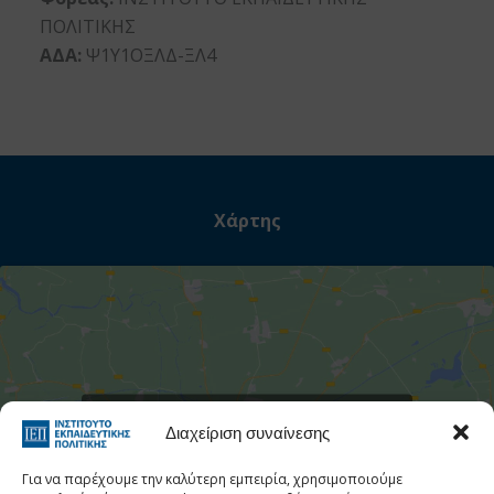
ΠΟΛΙΤΙΚΗΣ
ΑΔΑ:
Ψ1Υ1ΟΞΛΔ-ΞΛ4
Χάρτης
Στατιστι
Κάντε κλικ για να αποδεχτείτε cookies
Διαχείριση συναίνεσης
εμπορικής προώθησης και να
ενεργοποιήσετε αυτό το περιεχόμενο
Για να παρέχουμε την καλύτερη εμπειρία, χρησιμοποιούμε