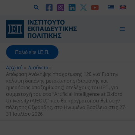
Μετάβαση
Αναζήτηση
στο
περιεχόμενο
Παλιό site Ι.Ε.Π.
Αρχική
Διαύγεια
Απόφαση Ανάληψης Υποχρέωσης 120 για: Για την
κάλυψη δαπάνης μετακίνησης (διαμονής και
ημερήσιας αποζημίωσης) στελέχους του ΙΕΠ, για
συμμετοχή του στο “Artificial Intelligence at Oxford
University (AIEOU)” που θα πραγματοποιηθεί στην
πόλη της Οξφόρδης, στο Ηνωμένο Βασίλειο στις 27-
31 Ιουλίου 2026.