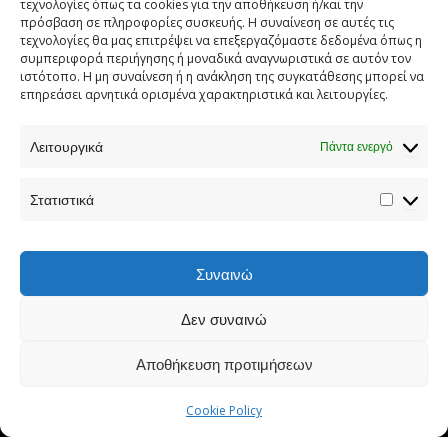
τεχνολογίες όπως τα cookies για την αποθήκευση ή/και την
πρόσβαση σε πληροφορίες συσκευής. Η συναίνεση σε αυτές τις
τεχνολογίες θα μας επιτρέψει να επεξεργαζόμαστε δεδομένα όπως η
συμπεριφορά περιήγησης ή μοναδικά αναγνωριστικά σε αυτόν τον
ιστότοπο. Η μη συναίνεση ή η ανάκληση της συγκατάθεσης μπορεί να
επηρεάσει αρνητικά ορισμένα χαρακτηριστικά και λειτουργίες.
Λειτουργικά
Πάντα ενεργό
Τηλεφωνικός Κατάλογος
Στατιστικά
Τηλ:
213 1335 100
E-mail:
info[at]iep.edu.gr
Ταχ. Διεύθυνση:
Αν. Τσόχα 36, Αθήνα, Τ.Κ. 11521
Συναινώ
Δεν συναινώ
Προστασία προσωπικών δεδομένων
Αποθήκευση προτιμήσεων
Cookie Policy