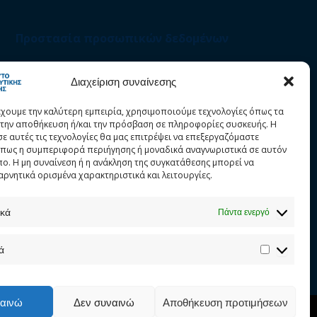
Προστασία προσωπικών δεδομένων
Στατιστικά
Διαχείριση συναίνεσης
έχουμε την καλύτερη εμπειρία, χρησιμοποιούμε τεχνολογίες όπως τα
α την αποθήκευση ή/και την πρόσβαση σε πληροφορίες συσκευής. Η
σε αυτές τις τεχνολογίες θα μας επιτρέψει να επεξεργαζόμαστε
πως η συμπεριφορά περιήγησης ή μοναδικά αναγνωριστικά σε αυτόν
πο. Η μη συναίνεση ή η ανάκληση της συγκατάθεσης μπορεί να
αρνητικά ορισμένα χαρακτηριστικά και λειτουργίες.
ικά
Πάντα ενεργό
ά
αινώ
Δεν συναινώ
Αποθήκευση προτιμήσεων