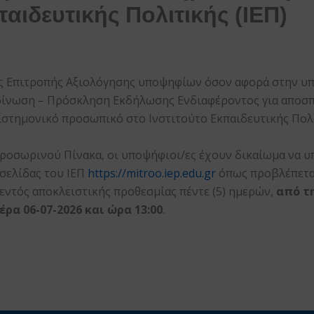
παιδευτικής Πολιτικής (ΙΕΠ)
 Επιτροπής Αξιολόγησης υποψηφίων όσον αφορά στην υπ’ 
οίνωση – Πρόσκληση Εκδήλωσης Ενδιαφέροντος για αποσπ
ιστημονικό προσωπικό στο Ινστιτούτο Εκπαιδευτικής Πολιτ
 προσωρινού Πίνακα, οι υποψήφιοι/ες έχουν δικαίωμα να 
σελίδας του ΙΕΠ
https://mitroo.iep.edu.gr
όπως προβλέπεται
εντός αποκλειστικής προθεσμίας πέντε (5) ημερών,
από τη
έρα 06-07-2026 και ώρα 13:00
.