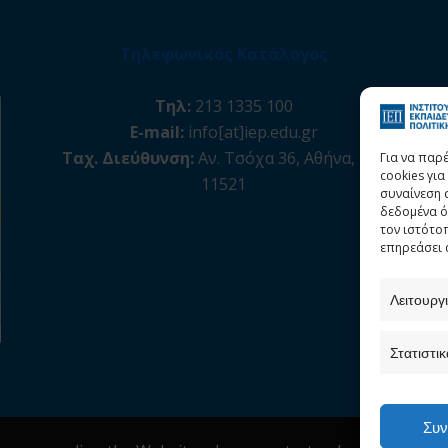
Τηλεφωνικός Κατάλογος
Τηλ:
213 1335 100
E-mail:
info[at]iep.edu.gr
Ταχ. Διεύθυνση:
Αν. Τσόχα 36, Αθήνα, Τ.Κ.
Για να παρ
cookies γι
11521
συναίνεση 
δεδομένα ό
τον ιστότο
επηρεάσει 
Λειτουργ
Στατιστικ
Συν