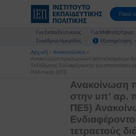
Μετάβαση
στο
Παλιό si
περιεχόμενο
Για Εκπαιδευτικούς
Για Μαθητές/τριες
Συνέδρια-Ημερίδες
Εξυπηρέτηση
Αρχική
Ανακοινώσεις
Ανακοίνωση προσωρινών αποτελεσμάτων όσον
Εκδήλωσης Ενδιαφέροντος για αποσπάσεις ε
Πολιτικής (ΙΕΠ)
Ανακοίνωση 
στην υπ’ αρ.
ΠΕ5) Ανακοί
Ενδιαφέροντο
τετραετούς δ