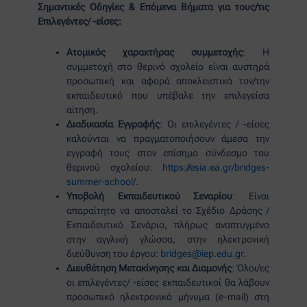
Σημαντικές Οδηγίες & Επόμενα Βήματα για τους/τις
Επιλεγέντες/ -είσες:
Ατομικός χαρακτήρας συμμετοχής
: Η
συμμετοχή στο θερινό σχολείο είναι αυστηρά
προσωπική και αφορά αποκλειστικά τον/την
εκπαιδευτικό που υπέβαλε την επιλεγείσα
αίτηση.
Διαδικασία Εγγραφής
: Οι επιλεγέντες / -είσες
καλούνται να πραγματοποιήσουν άμεσα την
εγγραφή τους στον επίσημο σύνδεσμο του
θερινού σχολείου:
https://esia.ea.gr/bridges-
summer-school/
.
Υποβολή Εκπαιδευτικού Σεναρίου
: Είναι
απαραίτητο να αποσταλεί το Σχέδιο Δράσης /
Εκπαιδευτικό Σενάριο, πλήρως αναπτυγμένο
στην αγγλική γλώσσα, στην ηλεκτρονική
διεύθυνση του έργου:
bridges@iep.edu.gr
.
Διευθέτηση Μετακίνησης και Διαμονής
: Όλοι/ες
οι επιλεγέντες/ -είσες εκπαιδευτικοί θα λάβουν
προσωπικό ηλεκτρονικό μήνυμα (e-mail) στη