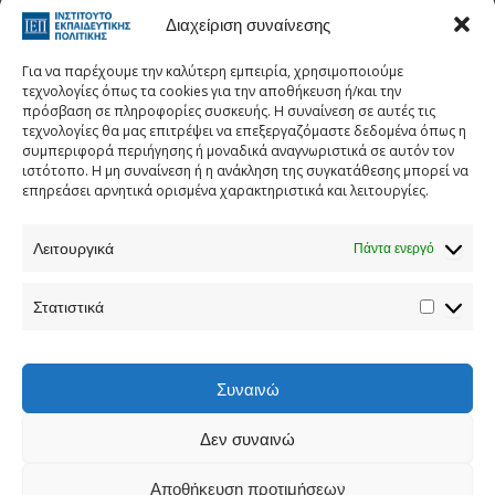
Στατιστι
Κάντε κλικ για να αποδεχτείτε cookies
Διαχείριση συναίνεσης
εμπορικής προώθησης και να
ενεργοποιήσετε αυτό το περιεχόμενο
Για να παρέχουμε την καλύτερη εμπειρία, χρησιμοποιούμε
τεχνολογίες όπως τα cookies για την αποθήκευση ή/και την
πρόσβαση σε πληροφορίες συσκευής. Η συναίνεση σε αυτές τις
τεχνολογίες θα μας επιτρέψει να επεξεργαζόμαστε δεδομένα όπως η
συμπεριφορά περιήγησης ή μοναδικά αναγνωριστικά σε αυτόν τον
ιστότοπο. Η μη συναίνεση ή η ανάκληση της συγκατάθεσης μπορεί να
επηρεάσει αρνητικά ορισμένα χαρακτηριστικά και λειτουργίες.
Λειτουργικά
Πάντα ενεργό
Τηλεφωνικός Κατάλογος
Στατιστικά
Τηλ:
213 1335 100
E-mail:
info[at]iep.edu.gr
Ταχ. Διεύθυνση:
Αν. Τσόχα 36, Αθήνα, Τ.Κ. 11521
Συναινώ
Δεν συναινώ
Προστασία προσωπικών δεδομένων
Αποθήκευση προτιμήσεων