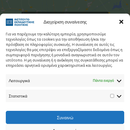
Στατιστι
Κάντε κλικ για να αποδεχτείτε cookies
Διαχείριση συναίνεσης
εμπορικής προώθησης και να
ενεργοποιήσετε αυτό το περιεχόμενο
Για να παρέχουμε την καλύτερη εμπειρία, χρησιμοποιούμε
τεχνολογίες όπως τα cookies για την αποθήκευση ή/και την
πρόσβαση σε πληροφορίες συσκευής. Η συναίνεση σε αυτές τις
τεχνολογίες θα μας επιτρέψει να επεξεργαζόμαστε δεδομένα όπως η
συμπεριφορά περιήγησης ή μοναδικά αναγνωριστικά σε αυτόν τον
ιστότοπο. Η μη συναίνεση ή η ανάκληση της συγκατάθεσης μπορεί να
επηρεάσει αρνητικά ορισμένα χαρακτηριστικά και λειτουργίες.
Λειτουργικά
Πάντα ενεργό
Τηλεφωνικός Κατάλογος
Στατιστικά
Τηλ:
213 1335 100
E-mail:
info[at]iep.edu.gr
Ταχ. Διεύθυνση:
Αν. Τσόχα 36, Αθήνα, Τ.Κ. 11521
Συναινώ